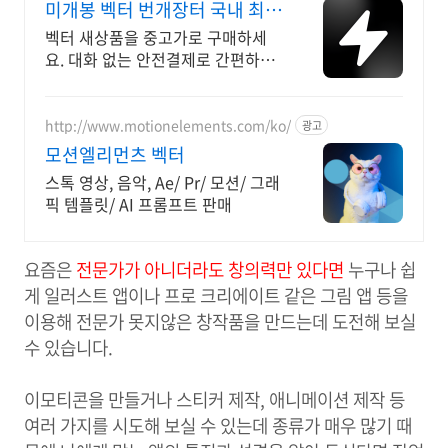
미개봉 벡터 번개장터 국내 최대
브랜드 중고거래
벡터 새상품을 중고가로 구매하세
요. 대화 없는 안전결제로 간편하게!
전국 각지에서 올라오는 전국구 최
다 상품 매일 10만 개 이상의 신규
상품 업로드
http://www.motionelements.com/ko/
광고
모션엘리먼츠 벡터
스톡 영상, 음악, Ae/ Pr/ 모션/ 그래
픽 템플릿/ AI 프롬프트 판매
요즘은
전문가가 아니더라도 창의력만 있다면
누구나 쉽
게 일러스트 앱이나 프로 크리에이트 같은 그림 앱 등을
이용해 전문가 못지않은 창작품을 만드는데 도전해 보실
수 있습니다.
이모티콘을 만들거나 스티커 제작, 애니메이션 제작 등
여러 가지를 시도해 보실 수 있는데 종류가 매우 많기 때