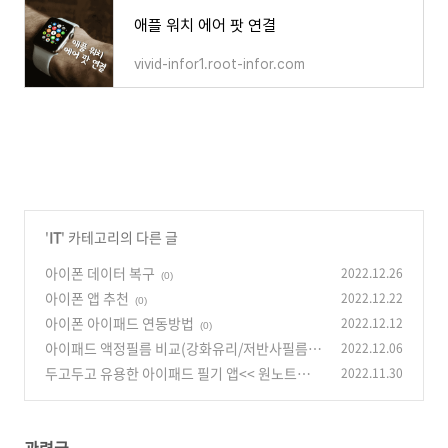
애플 워치 에어 팟 연결
vivid-infor1.root-infor.com
'
IT
' 카테고리의 다른 글
아이폰 데이터 복구
2022.12.26
(0)
아이폰 앱 추천
2022.12.22
(0)
아이폰 아이패드 연동방법
2022.12.12
(0)
아이패드 액정필름 비교(강화유리/저반사필름/
2022.12.06
종이질감)
두고두고 유용한 아이패드 필기 앱<< 원노트와
2022.11.30
(0)
굿노트 >>
(0)