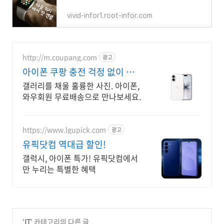
vivid-infor1.root-infor.com
http://m.coupang.com
광고
아이폰 쿠팡 충전 걱정 없이 하
루 종일
갤러리를 채울 훌륭한 사진. 아이폰,
와우회원 무료배송으로 만나보세요.
https://www.lgupick.com
광고
유픽닷컴 역대급 할인!
갤럭시, 아이폰 특가! 유픽닷컴에서
만 누리는 특별한 혜택
'
IT
' 카테고리의 다른 글