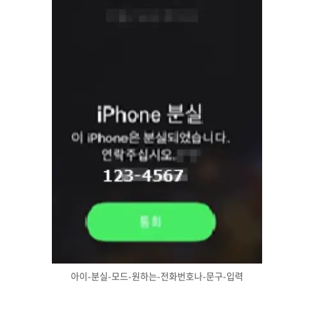
아이-분실-모드-원하는-전화번호나-문구-입력