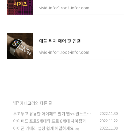
vivid-infor1.root-infor.com
애플 워치 에어 팟 연결
vivid-infor1.root-infor.com
'
IT
' 카테고리의 다른 글
두고두고 유용한 아이패드 필기 앱<< 원노트와
2022.11.30
굿노트 >>
아이패드 프로5세대와 프로 6세대 차이점과 비교
2022.11.22
(0)
아이폰 카메라 설정 쉽게 해결하세요
2022.11.08
(0)
(0)