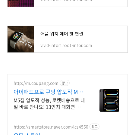
애플 워치 에어 팟 연결
vivid-infor1.root-infor.com
http://m.coupang.com
광고
아이패드프로 쿠팡 압도적 M5
성능
M5칩 압도적 성능, 로켓배송으로 내
일 바로 만나요! 13인치 대화면 텐덤
OLED, 얇은 바디로 휴대성까지 잡
다!
https://smartstore.naver.com/lcs4560
광고