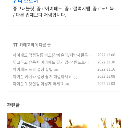
유티 스토어
중고태블릿, 중고아이패드, 중고갤럭시탭, 중고노트북
/ 다른 업체보다 저렴합니다.
'
IT
' 카테고리의 다른 글
아이패드 액정필름 비교(강화유리/저반사필름/
2022.12.06
종이질감)
두고두고 유용한 아이패드 필기 앱<< 원노트와
2022.11.30
(0)
굿노트 >>
아이패드 프로 설정 꿀팁
2022.11.16
(0)
(0)
아이폰 카메라 설정 쉽게 해결하세요
2022.11.08
(0)
아이폰 위젯설정 이렇게 하세요
2022.11.03
(0)
관련글